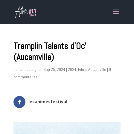
Tremplin Talents d’Oc’
(Aucamville)
par
cinecocagne
|
Sep 25, 2024
|
2024
,
Films Aucamville
|
0
commentaires
lesanimesfestival